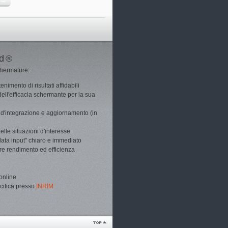
ld ®
schermature:
enimento di risultati affidabili
dell'efficacia schermante per la sua
tà d'integrazione e aggiornamento (in
lle situazioni d'interesse
"data input" chiaro e immediato
ere rendimento ed efficienza
online
cifica presso
INRIM