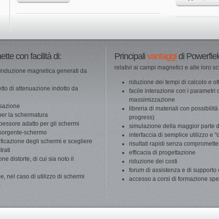
tte con facilità di:
Principali
vantaggi
di Powerfie
relativi ai campi magnetici e alle loro 
 d'induzione magnetica generati da
riduzione dei tempi di calcolo e ott
tto di attenuazione indotto da
facile interazione con i parametri 
massimizzazione
nsazione
libreria di materiali con possibili
 per la schermatura
progress)
pessore adatto per gli schermi
simulazione della maggior parte de
e sorgente-schermo
interfaccia di semplice utilizzo e 
ificazione degli schermi e scegliere
risultati rapidi senza compromett
trati
efficacia di progettazione
ne distorte, di cui sia noto il
riduzione dei costi
forum di assistenza e di supporto 
one, nel caso di utilizzo di schermi
accesso a corsi di formazione spe
)