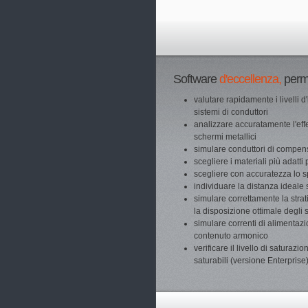
Software
d'eccellenza,
perme
valutare rapidamente i livelli
sistemi di conduttori
analizzare accuratamente l'effe
schermi metallici
simulare conduttori di compe
scegliere i materiali più adatti
scegliere con accuratezza lo s
individuare la distanza ideal
simulare correttamente la strat
la disposizione ottimale degli s
simulare correnti di alimentazio
contenuto armonico
verificare il livello di saturazi
saturabili (versione Enterprise