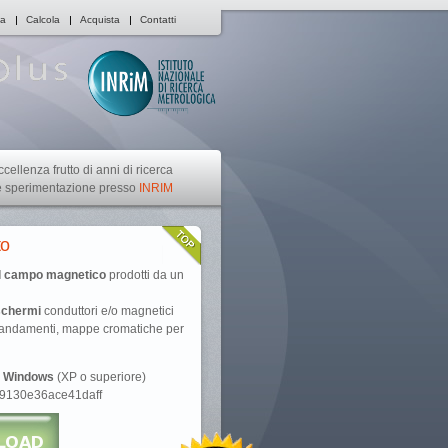
ca
Calcola
Acquista
Contatti
ccellenza frutto di anni di ricerca
e sperimentazione presso
INRIM
to
el campo magnetico
prodotti da un
 schermi
conduttori e/o magnetici
i andamenti, mappe cromatiche per
t Windows
(XP o superiore)
09130e36ace41daff