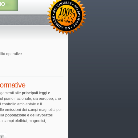
lità operative
normative
legamenti alle
principali leggi e
 sul piano nazionale, sia europeo, che
 controllo ambientale e il
lle emissioni dei campi magnetici per
lla popolazione e dei lavoratori
a campi elettrici, magnetici,
.