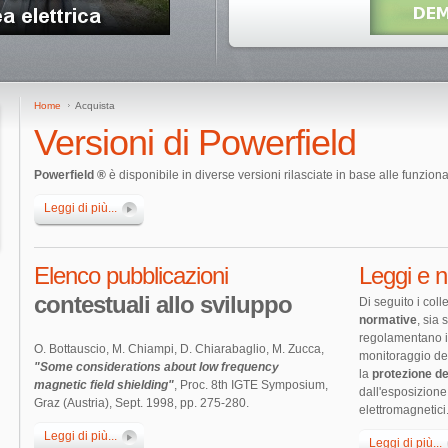
Home
Acquista
Versioni di Powerfield
Powerfield ®
è disponibile in diverse versioni rilasciate in base alle funziona
Leggi di più...
Elenco pubblicazioni
Leggi e 
contestuali allo sviluppo
Di seguito i col
normative
, sia
regolamentano il
O. Bottauscio, M. Chiampi, D. Chiarabaglio, M. Zucca,
monitoraggio de
"Some considerations about low frequency
la
protezione de
magnetic field shielding"
, Proc. 8th IGTE Symposium,
dall'esposizione 
Graz (Austria), Sept. 1998, pp. 275-280.
elettromagnetici
Leggi di più...
Leggi di più...