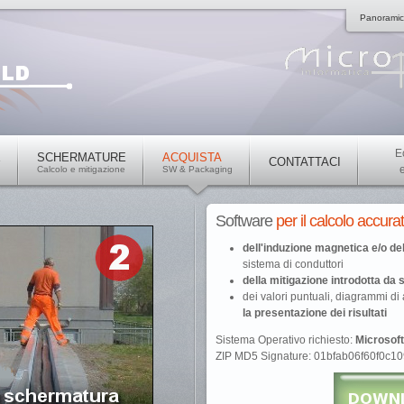
Panorami
E
E
SCHERMATURE
ACQUISTA
CONTATTACI
Calcolo e mitigazione
SW & Packaging
Software
per il calcolo accura
dell'induzione magnetica e/o d
sistema di conduttori
della mitigazione introdotta da
dei valori puntuali, diagrammi d
la presentazione dei risultati
Sistema Operativo richiesto:
Microsof
ZIP MD5 Signature: 01bfab06f60f0c1