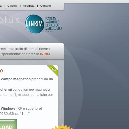
ca
Calcola
Acquista
Contatti
ccellenza frutto di anni di ricerca
e sperimentazione presso
INRIM
to
el campo magnetico
prodotti da un
 schermi
conduttori e/o magnetici
i andamenti, mappe cromatiche per
t Windows
(XP o superiore)
09130e36ace41daff