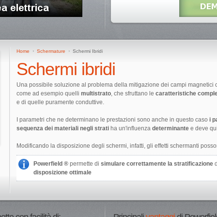
Home
Schermature
Schermi Ibridi
Schermi ibridi
Una possibile soluzione al problema della mitigazione dei campi magnetici c
come ad esempio quelli
multistrato
, che sfruttano le
caratteristiche compl
e di quelle puramente conduttive.
I parametri che ne determinano le prestazioni sono anche in questo caso
i 
sequenza dei materiali negli strati
ha un'influenza
determinante
e deve qui
Modificando la disposizione degli schermi, infatti, gli effetti schermanti pos
Powerfield ®
permette di
simulare correttamente la stratificazione
d
disposizione ottimale