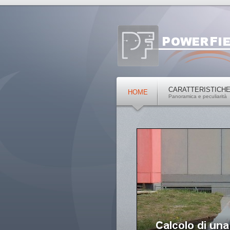
CARATTERISTICH
HOME
Panoramica e peculiarità