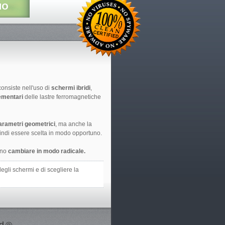
onsiste nell'uso di
schermi ibridi
,
ementari
delle lastre ferromagnetiche
parametri geometrici
, ma anche la
ndi essere scelta in modo opportuno.
sono
cambiare in modo radicale.
egli schermi e di scegliere la