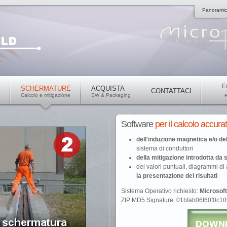
Panorami
E
E
SCHERMATURE
ACQUISTA
CONTATTACI
Calcolo e mitigazione
SW & Packaging
Software
per il calcolo accura
dell'induzione magnetica e/o d
sistema di conduttori
della mitigazione introdotta da
dei valori puntuali, diagrammi d
la presentazione dei risultati
Sistema Operativo richiesto:
Microsof
ZIP MD5 Signature: 01bfab06f60f0c1