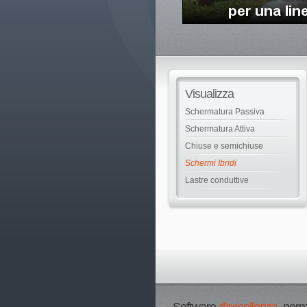
Visualizza
Schermatura Passiva
Schermatura Attiva
Chiuse e semichiuse
Schermi Ibridi
Lastre conduttive