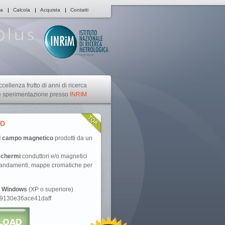
ca
Calcola
Acquista
Contatti
ccellenza frutto di anni di ricerca
e sperimentazione presso
INRIM
to
el campo magnetico
prodotti da un
 schermi
conduttori e/o magnetici
i andamenti, mappe cromatiche per
t Windows
(XP o superiore)
09130e36ace41daff