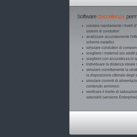
Software
d'eccellenza,
perme
valutare rapidamente i livelli
sistemi di conduttori
analizzare accuratamente l'effe
schermi metallici
simulare conduttori di compe
scegliere i materiali più adatti
scegliere con accuratezza lo s
individuare la distanza ideal
simulare correttamente la strat
la disposizione ottimale degli s
simulare correnti di alimentazio
contenuto armonico
verificare il livello di saturazi
saturabili (versione Enterprise