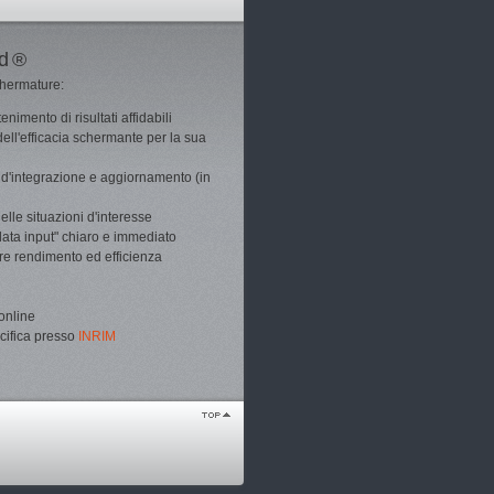
ld ®
schermature:
enimento di risultati affidabili
dell'efficacia schermante per la sua
tà d'integrazione e aggiornamento (in
lle situazioni d'interesse
"data input" chiaro e immediato
ere rendimento ed efficienza
online
cifica presso
INRIM