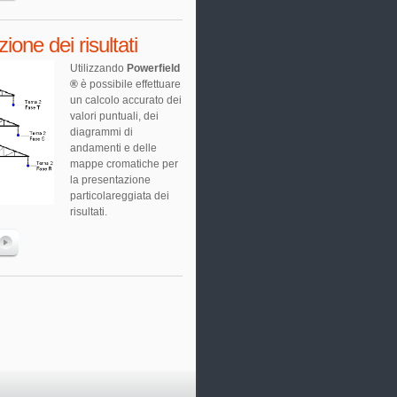
ione dei risultati
Utilizzando
Powerfield
®
è possibile effettuare
un calcolo accurato dei
valori puntuali, dei
diagrammi di
andamenti e delle
mappe cromatiche per
la presentazione
particolareggiata dei
risultati.