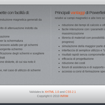
tte con facilità di:
Principali
vantaggi
di Powerfie
relativi ai campi magnetici e alle loro 
 d'induzione magnetica generati da
riduzione dei tempi di calcolo e ott
tto di attenuazione indotto da
facile interazione con i parametri 
massimizzazione
nsazione
libreria di materiali con possibili
 per la schermatura
progress)
pessore adatto per gli schermi
simulazione della maggior parte de
e sorgente-schermo
interfaccia di semplice utilizzo e 
ificazione degli schermi e scegliere
risultati rapidi senza compromett
trati
efficacia di progettazione
ne distorte, di cui sia noto il
riduzione dei costi
forum di assistenza e di supporto 
one, nel caso di utilizzo di schermi
accesso a corsi di formazione spe
)
Validates to
XHTML 1.0
and
CSS 2.1
Copyright © 2010
INRIM