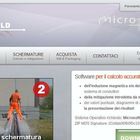
Panorami
E
E
SCHERMATURE
ACQUISTA
CONTATTACI
Calcolo e mitigazione
SW & Packaging
Software
per il calcolo accura
dell'induzione magnetica e/o d
sistema di conduttori
della mitigazione introdotta da
dei valori puntuali, diagrammi d
la presentazione dei risultati
Sistema Operativo richiesto:
Microsof
ZIP MD5 Signature: 01bfab06f60f0c1