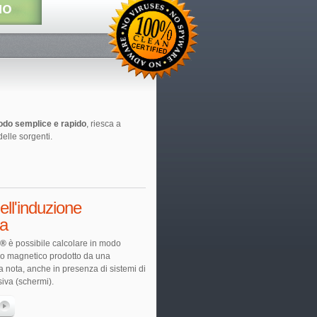
do semplice e rapido
, riesca a
delle sorgenti.
ell'induzione
a
 ®
è possibile calcolare in modo
po magnetico prodotto da una
ca nota, anche in presenza di sistemi di
iva (schermi).