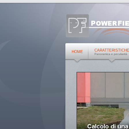
CARATTERISTICH
HOME
Panoramica e peculiarità