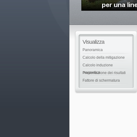
Visualizza
Panoramica
Calcolo della mitigazione
Calcolo induzione
magnetica
Presentazione dei risultati
Fattore di schermatura